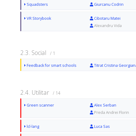
Squadsters
Giurcanu Codrin
VR Storybook
Cibotaru Matei
Alexandru Vida
Social
/ 1
Feedback for smart schools
Titrat Cristina Georgian
Utilitar
/ 14
Green scanner
Alex Serban
Preda Andrei Florin
lcl-lang
Luca Sas