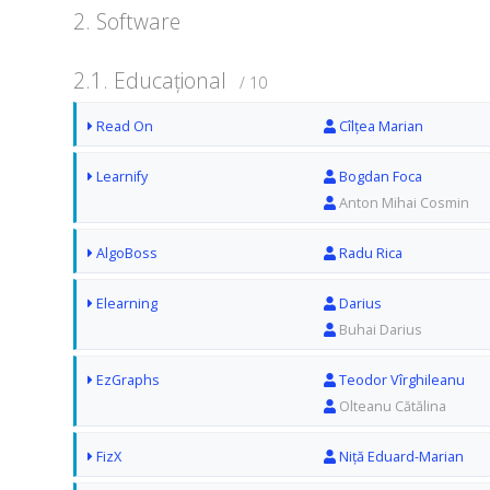
Software
Educațional
/ 10
Read On
Cîlțea Marian
Learnify
Bogdan Foca
Anton Mihai Cosmin
AlgoBoss
Radu Rica
Elearning
Darius
Buhai Darius
EzGraphs
Teodor Vîrghileanu
Olteanu Cătălina
FizX
Niță Eduard-Marian