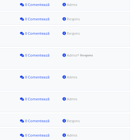
0 Comentează
Admis
0 Comentează
Respins
0 Comentează
Respins
0 Comentează
Admis*
Respins
0 Comentează
Admis
0 Comentează
Admis
0 Comentează
Respins
0 Comentează
Admis