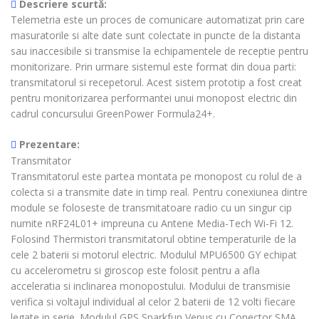
Descriere scurtă:
Telemetria este un proces de comunicare automatizat prin care
masuratorile si alte date sunt colectate in puncte de la distanta
sau inaccesibile si transmise la echipamentele de receptie pentru
monitorizare. Prin urmare sistemul este format din doua parti:
transmitatorul si recepetorul. Acest sistem prototip a fost creat
pentru monitorizarea performantei unui monopost electric din
cadrul concursului GreenPower Formula24+.
Prezentare:
Transmitator
Transmitatorul este partea montata pe monopost cu rolul de a
colecta si a transmite date in timp real. Pentru conexiunea dintre
module se foloseste de transmitatoare radio cu un singur cip
numite nRF24L01+ impreuna cu Antene Media-Tech Wi-Fi 12.
Folosind Thermistori transmitatorul obtine temperaturile de la
cele 2 baterii si motorul electric. Modulul MPU6500 GY echipat
cu accelerometru si giroscop este folosit pentru a afla
acceleratia si inclinarea monopostului. Modului de transmisie
verifica si voltajul individual al celor 2 baterii de 12 volti fiecare
legate in serie. Modulul GPS Sparkfun Venus cu Conector SMA