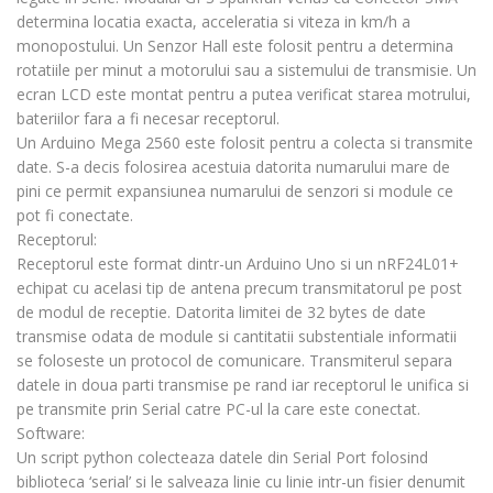
determina locatia exacta, acceleratia si viteza in km/h a
monopostului. Un Senzor Hall este folosit pentru a determina
rotatiile per minut a motorului sau a sistemului de transmisie. Un
ecran LCD este montat pentru a putea verificat starea motrului,
bateriilor fara a fi necesar receptorul.
Un Arduino Mega 2560 este folosit pentru a colecta si transmite
date. S-a decis folosirea acestuia datorita numarului mare de
pini ce permit expansiunea numarului de senzori si module ce
pot fi conectate.
Receptorul:
Receptorul este format dintr-un Arduino Uno si un nRF24L01+
echipat cu acelasi tip de antena precum transmitatorul pe post
de modul de receptie. Datorita limitei de 32 bytes de date
transmise odata de module si cantitatii substentiale informatii
se foloseste un protocol de comunicare. Transmiterul separa
datele in doua parti transmise pe rand iar receptorul le unifica si
pe transmite prin Serial catre PC-ul la care este conectat.
Software:
Un script python colecteaza datele din Serial Port folosind
biblioteca ‘serial’ si le salveaza linie cu linie intr-un fisier denumit