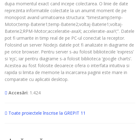
dupa momentul exact cand incepe colectarea. O linie de date
reprezinta informatiile colectate la un anumit moment de pe
monopost avand urmatoarea structura: “timestamp;temp-
Motor;temp-Baterie1;temp-Baterie2;voltaj-Baterie1;voltaj-
Baterie2;RPM-Motor;acceleratie-axaX; acceleratie-axaY;”. Datele
pot fi urmarite in timp real de pe PC-ul conectat la receptor.
Folosind un server Nodejs datele pot fi analizate in diagrame de
pe orice browser. Pentru server s-au folosit biblioteciile ‘express’
si ‘ejs’, iar pentru diagrame s-a folosit biblioteca ‘google charts’.
Acestea au fost folosite deoarece ofera o interfata intuitiva si
rapida si limita de memorie la incarcarea paginii este mare in
comparatie cu aplicatii desktop.
Accesări
: 1.424
Toate proiectele înscrise la GREPIT 11