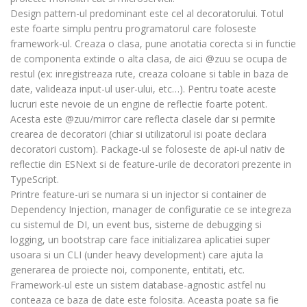
Design pattern-ul predominant este cel al decoratorului. Totul
este foarte simplu pentru programatorul care foloseste
framework-ul. Creaza o clasa, pune anotatia corecta si in functie
de componenta extinde o alta clasa, de aici @zuu se ocupa de
restul (ex: inregistreaza rute, creaza coloane si table in baza de
date, valideaza input-ul user-ului, etc…). Pentru toate aceste
lucruri este nevoie de un engine de reflectie foarte potent.
Acesta este @zuu/mirror care reflecta clasele dar si permite
crearea de decoratori (chiar si utilizatorul isi poate declara
decoratori custom). Package-ul se foloseste de api-ul nativ de
reflectie din ESNext si de feature-urile de decoratori prezente in
TypeScript.
Printre feature-uri se numara si un injector si container de
Dependency Injection, manager de configuratie ce se integreza
cu sistemul de DI, un event bus, sisteme de debugging si
logging, un bootstrap care face initializarea aplicatiei super
usoara si un CLI (under heavy development) care ajuta la
generarea de proiecte noi, componente, entitati, etc.
Framework-ul este un sistem database-agnostic astfel nu
conteaza ce baza de date este folosita. Aceasta poate sa fie