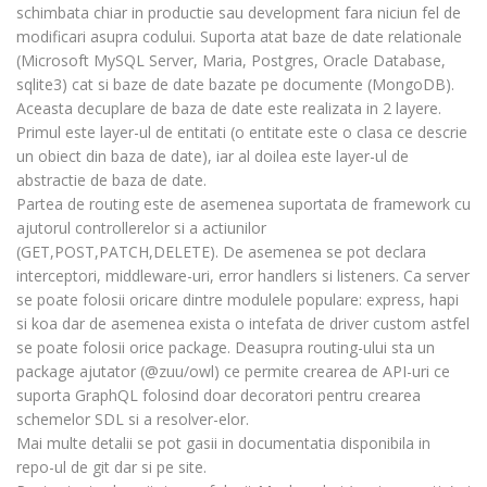
schimbata chiar in productie sau development fara niciun fel de
modificari asupra codului. Suporta atat baze de date relationale
(Microsoft MySQL Server, Maria, Postgres, Oracle Database,
sqlite3) cat si baze de date bazate pe documente (MongoDB).
Aceasta decuplare de baza de date este realizata in 2 layere.
Primul este layer-ul de entitati (o entitate este o clasa ce descrie
un obiect din baza de date), iar al doilea este layer-ul de
abstractie de baza de date.
Partea de routing este de asemenea suportata de framework cu
ajutorul controllerelor si a actiunilor
(GET,POST,PATCH,DELETE). De asemenea se pot declara
interceptori, middleware-uri, error handlers si listeners. Ca server
se poate folosii oricare dintre modulele populare: express, hapi
si koa dar de asemenea exista o intefata de driver custom astfel
se poate folosii orice package. Deasupra routing-ului sta un
package ajutator (@zuu/owl) ce permite crearea de API-uri ce
suporta GraphQL folosind doar decoratori pentru crearea
schemelor SDL si a resolver-elor.
Mai multe detalii se pot gasii in documentatia disponibila in
repo-ul de git dar si pe site.