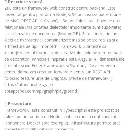
Descriere scurtă:
Zuu este un framework web construit pentru backend. Este
dezvoltat pentru platforma NodeJS. Se pot realiza pattern-urile
de MVC, REST API si GraphQL. Se pot folosii atat baze de date
relationale (majoritatea dialectelor importante sunt suportate)
cat si bazate pe documente (MongoDB). Este contruit in jurul
ideei de microservicii containerizate insa se poate realiza si o
arhitectura de tipul monolith. Framework-ul tinteste sa
incurajeze codul frumos si delcarativ folosindu-se in mare parte
de decoratori. Principala inspiratie este Angular 4+ dar exista idei
preluate si din Entity Framework si Symfony. De asemenea
pentru demo am creat un forwarder pentru un REST API
folosind feature-urile de GraphQL oferite de framework. (
https://infoeducatie-graph-
api.appspot.com/api/graph/playground )
Prezentare:
Framework-ul este construit in TypeScript si este proiectat sa
ruleze pe un runtime de NodeJs, intr-un mediu containerizat
(containere Docker spre exemplu). Infrastructura permite atat
proiecte monolith cat si microservicii.