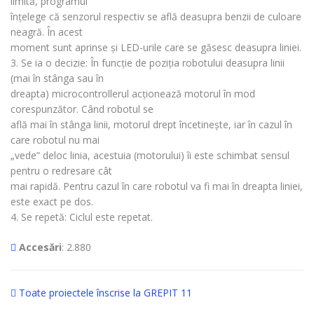
limită, programul
înțelege că senzorul respectiv se află deasupra benzii de culoare
neagră. În acest
moment sunt aprinse și LED-urile care se găsesc deasupra liniei.
3. Se ia o decizie: În funcție de poziția robotului deasupra linii
(mai în stânga sau în
dreapta) microcontrollerul acționează motorul în mod
corespunzător. Când robotul se
află mai în stânga linii, motorul drept încetinește, iar în cazul în
care robotul nu mai
„vede” deloc linia, acestuia (motorului) îi este schimbat sensul
pentru o redresare cât
mai rapidă. Pentru cazul în care robotul va fi mai în dreapta liniei,
este exact pe dos.
4. Se repetă: Ciclul este repetat.
Accesări
: 2.880
Toate proiectele înscrise la GREPIT 11