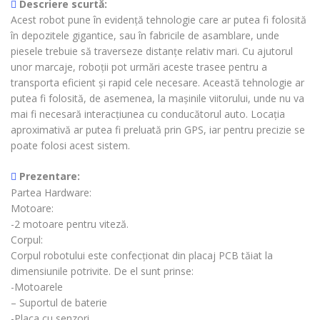
Descriere scurtă:
Acest robot pune în evidență tehnologie care ar putea fi folosită
în depozitele gigantice, sau în fabricile de asamblare, unde
piesele trebuie să traverseze distanțe relativ mari. Cu ajutorul
unor marcaje, roboții pot urmări aceste trasee pentru a
transporta eficient și rapid cele necesare. Această tehnologie ar
putea fi folosită, de asemenea, la mașinile viitorului, unde nu va
mai fi necesară interacțiunea cu conducătorul auto. Locația
aproximativă ar putea fi preluată prin GPS, iar pentru precizie se
poate folosi acest sistem.
Prezentare:
Partea Hardware:
Motoare:
-2 motoare pentru viteză.
Corpul:
Corpul robotului este confecționat din placaj PCB tăiat la
dimensiunile potrivite. De el sunt prinse:
-Motoarele
– Suportul de baterie
-Placa cu senzori