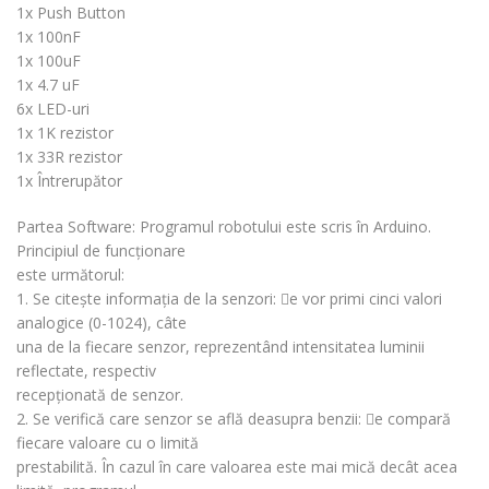
1x Push Button
1x 100nF
1x 100uF
1x 4.7 uF
6x LED-uri
1x 1K rezistor
1x 33R rezistor
1x Întrerupător
Partea Software: Programul robotului este scris în Arduino.
Principiul de funcționare
este următorul:
1. Se citește informația de la senzori: e vor primi cinci valori
analogice (0-1024), câte
una de la fiecare senzor, reprezentând intensitatea luminii
reflectate, respectiv
recepționată de senzor.
2. Se verifică care senzor se află deasupra benzii: e compară
fiecare valoare cu o limită
prestabilită. În cazul în care valoarea este mai mică decât acea