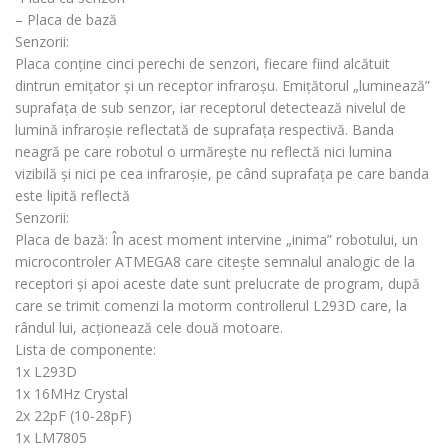
– Placa de bază
Senzorii:
Placa conține cinci perechi de senzori, fiecare fiind alcătuit
dintrun emițator și un receptor infraroșu. Emițătorul „luminează”
suprafața de sub senzor, iar receptorul detectează nivelul de
lumină infraroșie reflectată de suprafața respectivă. Banda
neagră pe care robotul o urmărește nu reflectă nici lumina
vizibilă și nici pe cea infraroșie, pe când suprafața pe care banda
este lipită reflectă
Senzorii:
Placa de bază: În acest moment intervine „inima” robotului, un
microcontroler ATMEGA8 care citește semnalul analogic de la
receptori și apoi aceste date sunt prelucrate de program, după
care se trimit comenzi la motorm controllerul L293D care, la
rândul lui, acționează cele două motoare.
Lista de componente:
1x L293D
1x 16MHz Crystal
2x 22pF (10-28pF)
1x LM7805