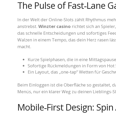
The Pulse of Fast‑Lane G
In der Welt der Online-Slots zählt Rhythmus meh
anstrebst.
Winzter casino
richtet sich an Spieler
das schnelle Entscheidungen und sofortiges Feedb
Walzen in einem Tempo, das dein Herz rasen läss
macht.
Kurze Spielphasen, die in eine Mittagspaus
Sofortige Rückmeldungen in Form von Hot S
Ein Layout, das „one‑tap“ Wetten für Geschwi
Beim Einloggen ist die Oberfläche so gestaltet,
Menüs, nur ein klarer Weg zu deinen Lieblings-Sl
Mobile‑First Design: Spi