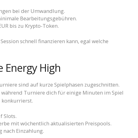
ngen bei der Umwandlung.
minimale Bearbeitungsgebühren.
UR bis zu Krypto-Token.
in Session schnell finanzieren kann, egal welche
e Energy High
rniere sind auf kurze Spielphasen zugeschnitten.
, während Turniere dich für einige Minuten im Spiel
konkurrierst.
 Slots.
rbe mit wöchentlich aktualisierten Preispools.
g nach Einzahlung.