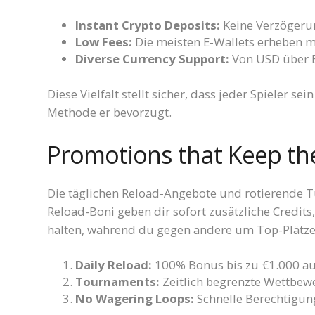
Instant Crypto Deposits:
Keine Verzögeru
Low Fees:
Die meisten E‑Wallets erheben 
Diverse Currency Support:
Von USD über E
Diese Vielfalt stellt sicher, dass jeder Spieler se
Methode er bevorzugt.
Promotions that Keep th
Die täglichen Reload-Angebote und rotierende Tu
Reload-Boni geben dir sofort zusätzliche Credits
halten, während du gegen andere um Top-Plätze 
Daily Reload:
100% Bonus bis zu €1.000 auf
Tournaments:
Zeitlich begrenzte Wettbewe
No Wagering Loops:
Schnelle Berechtigun