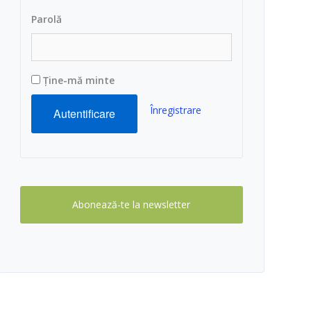
Parolă
Ține-mă minte
Înregistrare
Abonează-te la newsletter