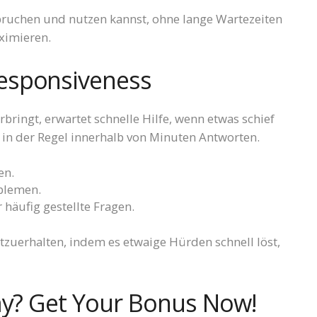
nspruchen und nutzen kannst, ohne lange Wartezeiten
ximieren.
esponsiveness
bringt, erwartet schnelle Hilfe, wenn etwas schief
rt in der Regel innerhalb von Minuten Antworten.
en.
blemen.
 häufig gestellte Fragen.
htzuerhalten, indem es etwaige Hürden schnell löst,
ay? Get Your Bonus Now!