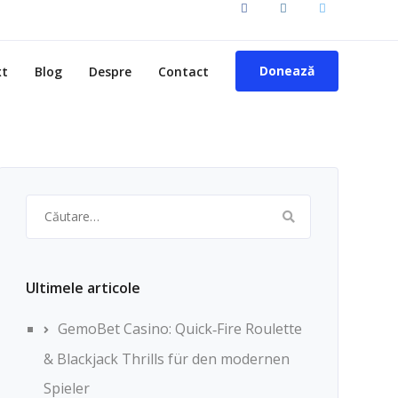
Donează
xt
Blog
Despre
Contact
Caută
după:
Ultimele articole
GemoBet Casino: Quick‑Fire Roulette
& Blackjack Thrills für den modernen
Spieler