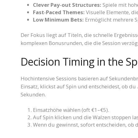
Clever Pay‑out Structures:
Spiele mit hoh
Fast‑Paced Themes:
Visuelle Elemente, di
Low Minimum Bets:
Ermöglicht mehrere Sp
Der Fokus liegt auf Titeln, die schnelle Ergebni
komplexen Bonusrunden, die die Session verzög
Decision Timing in the Sp
Hochintensive Sessions basieren auf Sekundenbr
Einsatz, klickst auf Spin und entscheidest, ob du
Sekunden.
Einsatzhöhe wählen (oft €1–€5).
Auf Spin klicken und die Walzen stoppen la
Wenn du gewinnst, sofort entscheiden, ob 