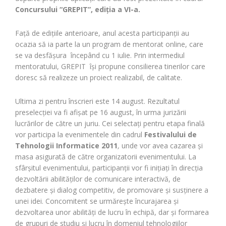
Concursului “GREPIT”, ediţia a VI-a.
Faţă de ediţiile anterioare, anul acesta participanţii au
ocazia să ia parte la un program de mentorat online, care
se va desfăşura începând cu 1 iulie. Prin intermediul
mentoratului, GREPIT îşi propune consilierea tinerilor care
doresc să realizeze un proiect realizabil, de calitate.
Ultima zi pentru înscrieri este 14 august. Rezultatul
preselecţiei va fi afişat pe 16 august, în urma jurizării
lucrărilor de către un juriu. Cei selectaţi pentru etapa finală
vor participa la evenimentele din cadrul
Festivalului de
Tehnologii Informatice 2011
,
unde vor avea cazarea şi
masa asigurată de către organizatorii evenimentului.
La
sfârşitul evenimentului, participanţii vor fi iniţiaţi în direcţia
dezvoltării abilităţilor de comunicare interactivă, de
dezbatere şi dialog competitiv, de promovare şi susţinere a
unei idei. Concomitent se urmăreşte încurajarea şi
dezvoltarea unor abilităţi de lucru în echipă, dar şi formarea
de grupuri de studiu şi lucru în domeniul tehnologiilor