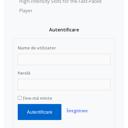
High‑Intensity Slots for the Fast‑Paced
Player
Autentificare
Nume de utilizator
Parolă
Ține-mă minte
Înregistrare