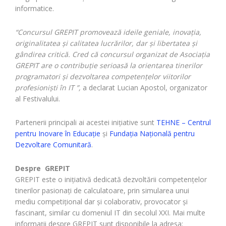
informatice.
“Concursul GREPIT promovează ideile geniale, inovaţia,
originalitatea şi calitatea lucrărilor, dar şi libertatea şi
gândirea critică. Cred că concursul organizat de Asociaţia
GREPIT
are o contribuţie serioasă la orientarea tinerilor
programatori şi dezvoltarea competenţelor viitorilor
profesionişti în IT
”,
a declarat Lucian Apostol, organizator
al Festivalului.
Partenerii principali ai acestei iniţiative sunt
TEHNE – Centrul
pentru Inovare în Educaţie
şi
Fundaţia Naţională pentru
Dezvoltare Comunitară
.
Despre GREPIT
GREPIT este o iniţiativă dedicată dezvoltării competenţelor
tinerilor pasionaţi de calculatoare, prin simularea unui
mediu competiţional dar şi colaborativ, provocator şi
fascinant, similar cu domeniul IT din secolul XXI. Mai multe
informaţii despre GREPIT sunt disponibile la adresa: