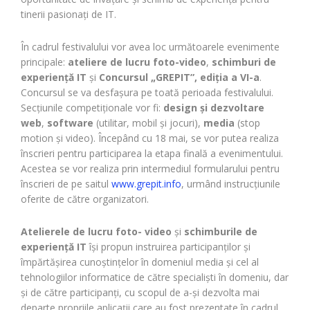
tinerii pasionaţi de IT.
În cadrul festivalului vor avea loc următoarele evenimente
principale:
ateliere de lucru foto-video
,
schimburi de
experienţă IT
şi
Concursul „GREPIT”, ediţia a VI-a
.
Concursul se va desfaşura pe toată perioada festivalului.
Secţiunile competiţionale vor fi:
design şi dezvoltare
web
,
software
(utilitar, mobil şi jocuri),
media
(stop
motion şi video). Începând cu 18 mai, se vor putea realiza
înscrieri pentru participarea la etapa finală a evenimentului.
Acestea se vor realiza prin intermediul formularului pentru
înscrieri de pe saitul
www.grepit.info
, urmând instrucţiunile
oferite de către organizatori.
Atelierele de lucru foto- video
şi
schimburile de
experienţă IT
îşi propun instruirea participanţilor şi
împărtăşirea cunoştinţelor în domeniul media şi cel al
tehnologiilor informatice de către specialişti în domeniu, dar
şi de către participanţi, cu scopul de a-şi dezvolta mai
departe propriile aplicaţii care au fost prezentate în cadrul