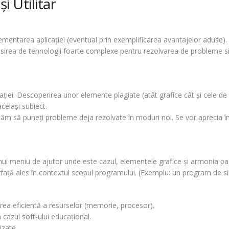
i Utilitar
lementarea aplicaţiei (eventual prin exemplificarea avantajelor aduse). 
losirea de tehnologii foarte complexe pentru rezolvarea de probleme s
aţiei. Descoperirea unor elemente plagiate (atât grafice cât şi cele de 
acelaşi subiect.
ă puneţi probleme deja rezolvate în moduri noi. Se vor aprecia în mod
ui meniu de ajutor unde este cazul, elementele grafice şi armonia pag
ţă ales în contextul scopul programului. (Exemplu: un program de simul
lizarea eficientă a resurselor (memorie, procesor).
n cazul soft-ului educaţional.
izate.