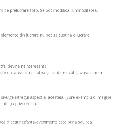
am de prelucrare foto. Se pot modifica: luminozitatea,
e elemente din lucrare nu pot să susţină o lucrare
tfel devine neinteresantă.
te unitatea, simplitatea şi claritatea cât şi organizarea
u divulge întregul aspect al acesteia. (Spre exemplu o imagine
tuiţia privitorului).
 dacă o acţiune(faptă/eveniment) este bună sau rea.