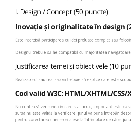
I. Design / Concept (50 puncte)
Inovaţie şi originalitate în design (
Este interzisă participarea cu idei preluate complet sau folo
Designul trebuie să fie compatibil cu majoritatea navigatoar
Justificarea temei şi obiectivele (10 pu
Realizatorul sau realizatorii trebuie să explice care este scopul
Cod valid W3C: HTML/XHTML/C
SS/
Nu contează versiunea în care s-a lucrat, important este ca 
sursa nu este validă la verificare, juriul va pune întrebări des
pentru corectarea unei erori alese la întâmplare de către juriu