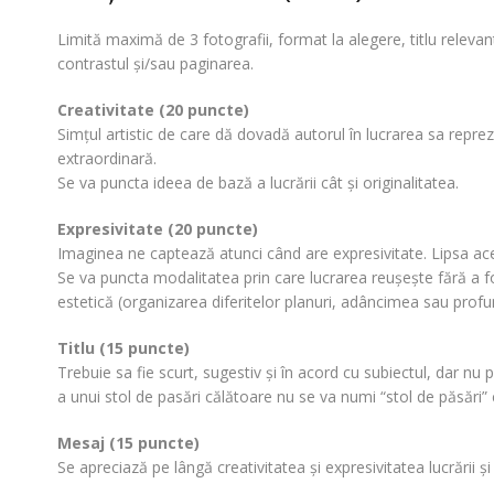
Limită maximă de 3 fotografii, format la alegere, titlu releva
contrastul şi/sau paginarea.
Creativitate (20 puncte)
Simţul artistic de care dă dovadă autorul în lucrarea sa repre
extraordinară.
Se va puncta ideea de bază a lucrării cât şi originalitatea.
Expresivitate (20 puncte)
Imaginea ne captează atunci când are expresivitate. Lipsa ace
Se va puncta modalitatea prin care lucrarea reuşeşte fără a fol
estetică (organizarea diferitelor planuri, adâncimea sau pro
Titlu (15 puncte)
Trebuie sa fie scurt, sugestiv şi în acord cu subiectul, dar n
a unui stol de pasări călătoare nu se va numi “stol de păsări” c
Mesaj (15 puncte)
Se apreciază pe lângă creativitatea şi expresivitatea lucrării