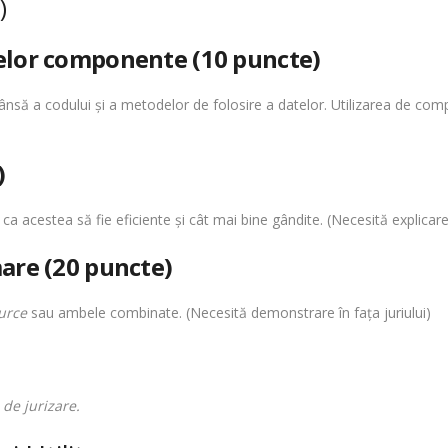
)
telor componente (10 puncte)
trânsă a codului şi a metodelor de folosire a datelor. Utilizarea de co
)
a acestea să fie eficiente şi cât mai bine gândite. (Necesită explica
mare (20 puncte)
urce
sau ambele combinate. (Necesită demonstrare în faţa juriului)
 de jurizare.