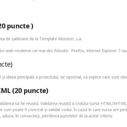
20 puncte )
sirea de şabloane de la Template Monster, ş.a.
elor web moderne cel mai des folosite: Firefox, Internet Explorer 7 
ncte)
 şi ideea principală a proiectului, iar opţional, să explice care sunt obi
XML (20 puncte)
validarea să fie reuşită. Validarea reuşită a codului sursă HTML/XHT
pre cum poate fi corectat şi validat codul. În cazul în care sursa are pe
, aduce, în consecinţă, pierderea punctelor de la acest criteriu.