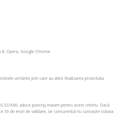
sau 8, Opera, Google Chrome.
ectivele urmărite prin care au atins finalizarea proiectului.
ML/CSS/XML aduce punctaj maxim pentru acest criteriu. Dacă
ste 50 de erori de validare, iar concurentul nu cunoaşte soluţia