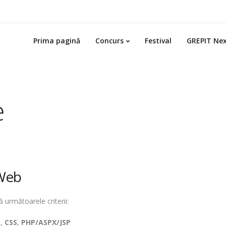
Prima pagină
Concurs
Festival
GREPIT Ne
e
 Web
 următoarele criterii:
L
,
CSS
,
PHP/ASPX/JSP