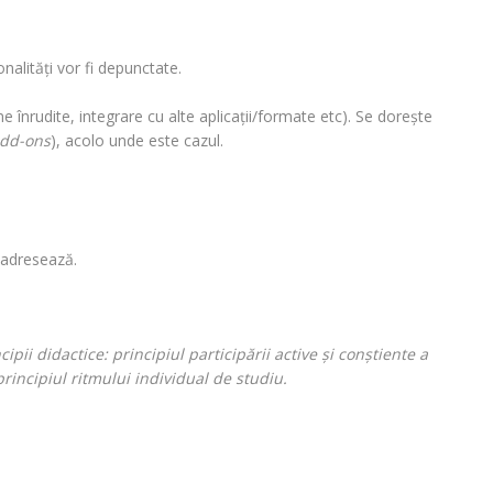
nalităţi vor fi depunctate.
 înrudite, integrare cu alte aplicaţii/formate etc). Se doreşte
add-ons
), acolo unde este cazul.
e adresează.
pii didactice: principiul participării active şi conştiente a
 principiul ritmului individual de studiu.