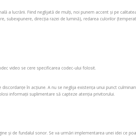
ală a lucrării. Fiind neglijată de mulţi, noi punem accent şi pe calitatea 
re, subexpunere, direcţia razei de lumină), redarea culorilor (tempera
dec video se cere specificarea codec-ului folosit.
 discordanţe în acţiune. A nu se neglija existenţa unui punct culminant
losi informaţii suplimentare să capteze atenţia privitorului.
ne şi de fundalul sonor. Se va urmări implementarea unei idei ce poate 