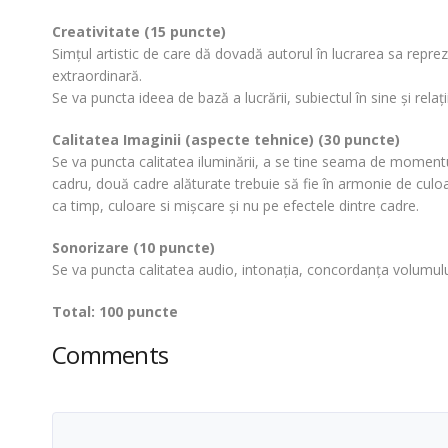
Creativitate (15 puncte)
Simţul artistic de care dă dovadă autorul în lucrarea sa repre
extraordinară.
Se va puncta ideea de bază a lucrării, subiectul în sine şi rela
Calitatea Imaginii (aspecte tehnice) (30 puncte)
Se va puncta calitatea iluminării, a se tine seama de momentul
cadru, două cadre alăturate trebuie să fie în armonie de culoar
ca timp, culoare si mişcare şi nu pe efectele dintre cadre.
Sonorizare (10 puncte)
Se va puncta calitatea audio, intonaţia, concordanţa volumulu
Total: 100 puncte
Comments