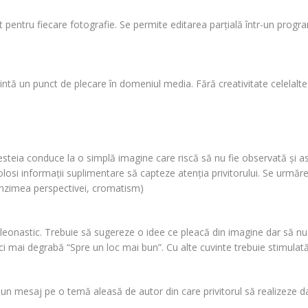
nt pentru fiecare fotografie. Se permite editarea parţială într-un progr
zintă un punct de plecare în domeniul media. Fără creativitate celelalt
steia conduce la o simplă imagine care riscă să nu fie observată şi as
osi informaţii suplimentare să capteze atenţia privitorului. Se urmăreş
funzimea perspectivei, cromatism)
u pleonastic. Trebuie să sugereze o idee ce pleacă din imagine dar să n
i mai degrabă “Spre un loc mai bun”. Cu alte cuvinte trebuie stimulată in
 şi un mesaj pe o temă aleasă de autor din care privitorul să realizeze