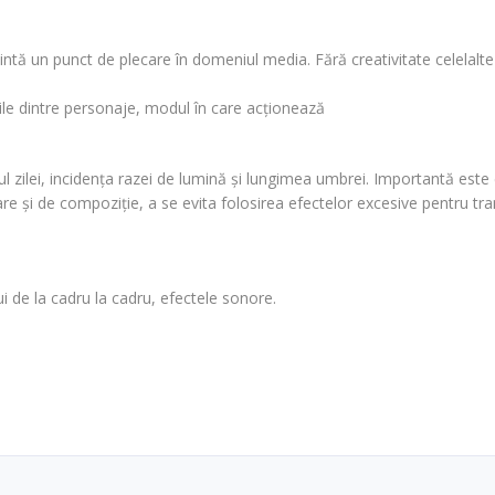
zintă un punct de plecare în domeniul media. Fără creativitate celelalt
ţiile dintre personaje, modul în care acţionează
 zilei, incidenţa razei de lumină şi lungimea umbrei. Importantă este c
e şi de compoziţie, a se evita folosirea efectelor excesive pentru tranz
i de la cadru la cadru, efectele sonore.