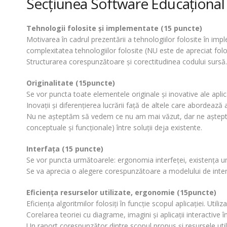
Secţiunea Software Educaţional ş
Tehnologii folosite şi implementate (15 puncte)
Motivarea în cadrul prezentării a tehnologiilor folosite în imp
complexitatea tehnologiilor folosite (NU este de apreciat fo
Structurarea corespunzătoare şi corectitudinea codului sursă.
Originalitate (15puncte)
Se vor puncta toate elementele originale şi inovative ale aplic
Inovaţii şi diferenţierea lucrării faţă de altele care abordează 
Nu ne aşteptăm să vedem ce nu am mai văzut, dar ne aşteptăm s
conceptuale şi funcţionale) între soluţii deja existente.
Interfaţa (15 puncte)
Se vor puncta următoarele: ergonomia interfeţei, existenţa un
Se va aprecia o alegere corespunzătoare a modelului de interfa
Eficienţa resurselor utilizate, ergonomie (15puncte)
Eficienţa algoritmilor folosiţi în funcţie scopul aplicaţiei. Uti
Corelarea teoriei cu diagrame, imagini şi aplicaţii interactive î
Un raport corespunzător dintre scopul propus şi resursele util