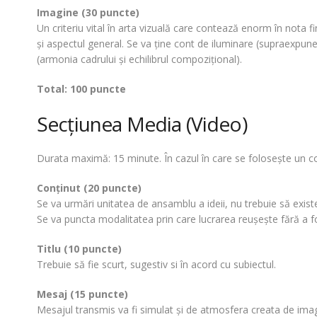
Imagine (30 puncte)
Un criteriu vital în arta vizuală care contează enorm în nota fin
şi aspectul general. Se va ţine cont de iluminare (supraexpune
(armonia cadrului şi echilibrul compoziţional).
Total: 100 puncte
Secţiunea Media (Video)
Durata maximă: 15 minute. În cazul în care se foloseşte un co
Conţinut (20 puncte)
Se va urmări unitatea de ansamblu a ideii, nu trebuie să existe
Se va puncta modalitatea prin care lucrarea reuşeşte fără a fo
Titlu (10 puncte)
Trebuie să fie scurt, sugestiv si în acord cu subiectul.
Mesaj (15 puncte)
Mesajul transmis va fi simulat şi de atmosfera creata de imagi