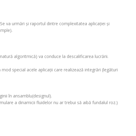
Se va urmări şi raportul dintre complexitatea aplicaţiei şi
imple).
natură algoritmică) va conduce la descalificarea lucrării.
 special acele aplicaţii care realizează integrări (legături
inii în ansamblu(designul).
are a dinamicii fluidelor nu ar trebui să aibă fundalul roz.)