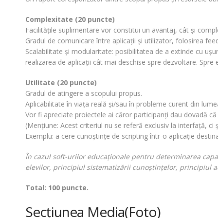
Complexitate (20 puncte)
Facilităţile suplimentare vor constitui un avantaj, cât şi comp
Gradul de comunicare între aplicaţii şi utilizator, folosirea feed
Scalabilitate şi modularitate: posibilitatea de a extinde cu uş
realizarea de aplicaţii cât mai deschise spre dezvoltare. Spre
Utilitate (20 puncte)
Gradul de atingere a scopului propus.
Aplicabilitate în viaţa reală şi/sau în probleme curent din lume
Vor fi apreciate proiectele ai căror participanţi dau dovadă că p
(Menţiune: Acest criteriul nu se referă exclusiv la interfaţă, c
Exemplu: a cere cunoştinţe de scripting într-o aplicaţie destin
În cazul soft-urilor educaţionale pentru determinarea capacit
elevilor, principiul sistematizării cunoştinţelor, principiul a
Total: 100 puncte.
Secţiunea Media(Foto)