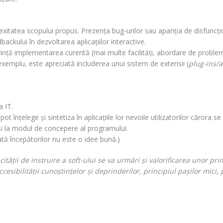
lexitatea scopului propus. Prezenţa bug-urilor sau apariţia de disfuncţio
backului în dezvoltarea aplicaţiilor interactive.
urinţă implementarea curentă (mai multe facilităţi, abordare de probleme
 exemplu, este apreciată includerea unui sistem de extensii (
plug-ins/
a IT.
ot înţelege şi sintetiza în aplicaţiile lor nevoile utilizatorilor cărora s
i şi la modul de concepere al programului.
ată începătorilor nu este o idee bună.)
ăţii de instruire a soft-ului se va urmări şi valorificarea unor princi
ccesibilităţii cunoştinţelor şi deprinderilor, principiul paşilor mici,