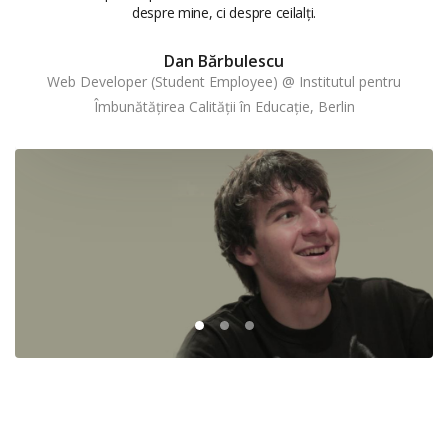
despre mine, ci despre ceilalți.
Dan Bărbulescu
Web Developer (Student Employee) @ Institutul pentru
Îmbunătățirea Calității în Educație, Berlin