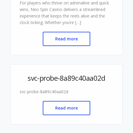
For players who thrive on adrenaline and quick
wins, Neo Spin Casino delivers a streamlined
experience that keeps the reels alive and the
clock ticking. Whether you’re […]
Read more
svc-probe-8a89c40aa02d
svc-probe-8a89c40aa02d
Read more