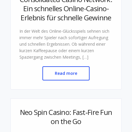
Ein schnelles Online-Casino-
Erlebnis für schnelle Gewinne
In der Welt des Online-Glücksspiels sehnen sich
immer mehr Spieler nach sofortiger Aufregung
und schnellen Ergebnissen. Ob während einer
kurzen Kaffeepause oder einem kurzen
Spaziergang zwischen Meetings, […]
Read more
Neo Spin Casino: Fast‑Fire Fun
on the Go